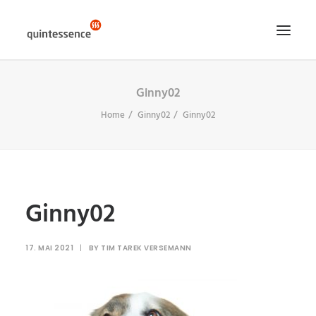
Ginny02
HOME DE
Home
Ginny02
Ginny02
LÖSUNGEN & LEISTUNGEN
ÜBER UNS
ENGLISH VERSION
SEARCH
Ginny02
17. MAI 2021
|
BY
TIM TAREK VERSEMANN