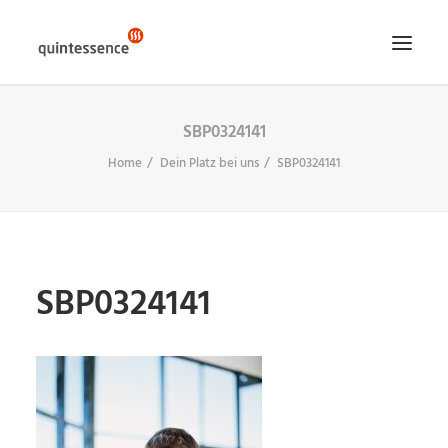
SBP0324141
HOME DE
Home
Dein Platz bei uns
SBP0324141
LÖSUNGEN & LEISTUNGEN
ÜBER UNS
ENGLISH VERSION
SEARCH
SBP0324141