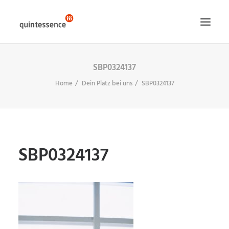
SBP0324137
HOME DE
Home
Dein Platz bei uns
SBP0324137
LÖSUNGEN & LEISTUNGEN
ÜBER UNS
ENGLISH VERSION
SEARCH
SBP0324137